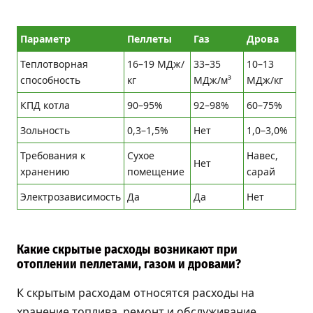
Параметр
Пеллеты
Газ
Дрова
Теплотворная
16–19 МДж/
33–35
10–13
способность
кг
МДж/м³
МДж/кг
КПД котла
90–95%
92–98%
60–75%
Зольность
0,3–1,5%
Нет
1,0–3,0%
Требования к
Сухое
Навес,
Нет
хранению
помещение
сарай
Электрозависимость
Да
Да
Нет
Какие скрытые расходы возникают при
отоплении пеллетами, газом и дровами?
К скрытым расходам относятся расходы на
хранение топлива, ремонт и обслуживание