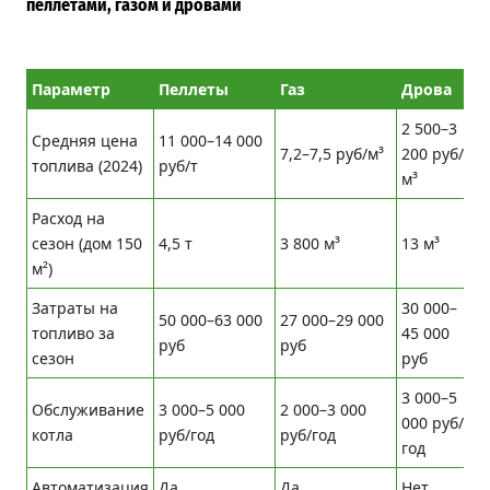
пеллетами, газом и дровами
Параметр
Пеллеты
Газ
Дрова
2 500–3
Средняя цена
11 000–14 000
7,2–7,5 руб/м³
200 руб/
топлива (2024)
руб/т
м³
Расход на
сезон (дом 150
4,5 т
3 800 м³
13 м³
м²)
Затраты на
30 000–
50 000–63 000
27 000–29 000
топливо за
45 000
руб
руб
сезон
руб
3 000–5
Обслуживание
3 000–5 000
2 000–3 000
000 руб/
котла
руб/год
руб/год
год
Автоматизация
Да
Да
Нет