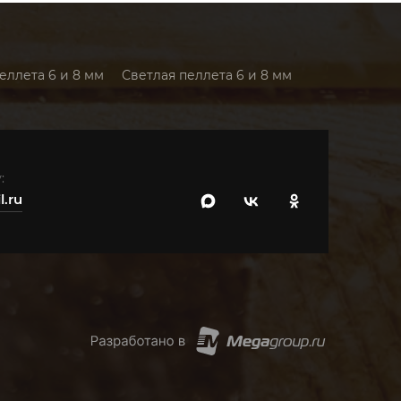
...
еллета 6 и 8 мм
Светлая пеллета 6 и 8 мм
:
.ru