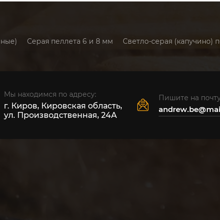
йные)
Серая пеллета 6 и 8 мм
Светло-серая (капучино) п
Мы находимся по адресу:
Пишите на почту
г. Киров, Кировская область,
andrew.be@mail
ул. Производственная, 24А